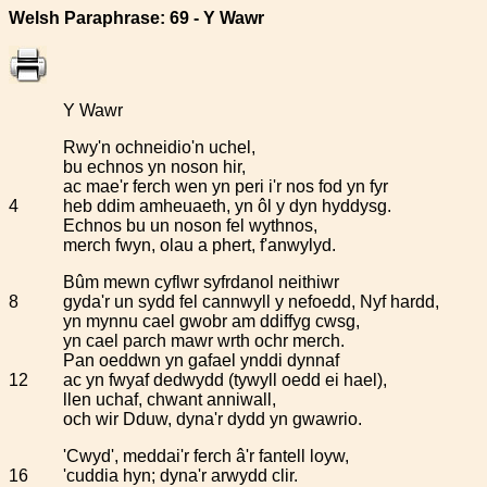
Welsh Paraphrase: 69 - Y Wawr
Y Wawr
Rwy'n ochneidio'n uchel,
bu echnos yn noson hir,
ac mae'r ferch wen yn peri i'r nos fod yn fyr
4
heb ddim amheuaeth, yn ôl y dyn hyddysg.
Echnos bu un noson fel wythnos,
merch fwyn, olau a phert, f'anwylyd.
Bûm mewn cyflwr syfrdanol neithiwr
8
gyda'r un sydd fel cannwyll y nefoedd, Nyf hardd,
yn mynnu cael gwobr am ddiffyg cwsg,
yn cael parch mawr wrth ochr merch.
Pan oeddwn yn gafael ynddi dynnaf
12
ac yn fwyaf dedwydd (tywyll oedd ei hael),
llen uchaf, chwant anniwall,
och wir Dduw, dyna'r dydd yn gwawrio.
'Cwyd', meddai'r ferch â'r fantell loyw,
16
'cuddia hyn; dyna'r arwydd clir.