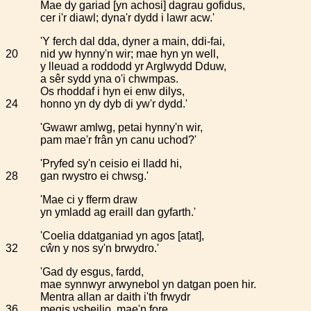
Mae dy gariad [yn achosi] dagrau gofidus,
cer i'r diawl; dyna'r dydd i lawr acw.'
'Y ferch dal dda, dyner a main, ddi-fai,
20
nid yw hynny'n wir; mae hyn yn well,
y lleuad a roddodd yr Arglwydd Dduw,
a sêr sydd yna o'i chwmpas.
Os rhoddaf i hyn ei enw dilys,
24
honno yn dy dyb di yw'r dydd.'
'Gwawr amlwg, petai hynny'n wir,
pam mae'r frân yn canu uchod?'
'Pryfed sy'n ceisio ei lladd hi,
28
gan rwystro ei chwsg.'
'Mae ci y fferm draw
yn ymladd ag eraill dan gyfarth.'
'Coelia ddatganiad yn agos [atat],
32
cŵn y nos sy'n brwydro.'
'Gad dy esgus, fardd,
mae synnwyr arwynebol yn datgan poen hir.
Mentra allan ar daith i'th frwydr
36
megis ysbeilio, mae'n fore.