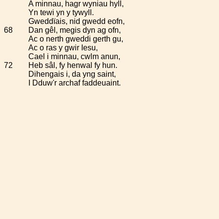
A minnau, hagr wyniau hyll,
Yn tewi yn y tywyll.
Gweddïais, nid gwedd eofn,
68
Dan gêl, megis dyn ag ofn,
Ac o nerth gweddi gerth gu,
Ac o ras y gwir Iesu,
Cael i minnau, cwlm anun,
72
Heb sâl, fy henwal fy hun.
Dihengais i, da yng saint,
I Dduw'r archaf faddeuaint.