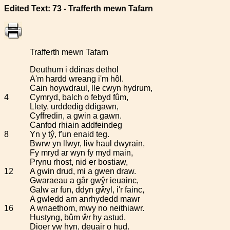
Edited Text: 73 - Trafferth mewn Tafarn
Trafferth mewn Tafarn
Deuthum i ddinas dethol
A'm hardd wreang i'm hôl.
Cain hoywdraul, lle cwyn hydrum,
4
Cymryd, balch o febyd fûm,
Llety, urddedig ddigawn,
Cyffredin, a gwin a gawn.
Canfod rhiain addfeindeg
8
Yn y tŷ, f'un enaid teg.
Bwrw yn llwyr, liw haul dwyrain,
Fy mryd ar wyn fy myd main,
Prynu rhost, nid er bostiaw,
12
A gwin drud, mi a gwen draw.
Gwaraeau a gâr gwŷr ieuainc,
Galw ar fun, ddyn gŵyl, i'r fainc,
A gwledd am anrhydedd mawr
16
A wnaethom, mwy no neithiawr.
Hustyng, bûm ŵr hy astud,
Dioer yw hyn, deuair o hud.