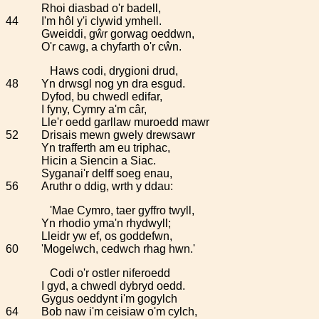
Rhoi diasbad o'r badell,
44
I'm hôl y'i clywid ymhell.
Gweiddi, gŵr gorwag oeddwn,
O'r cawg, a chyfarth o'r cŵn.
Haws codi, drygioni drud,
48
Yn drwsgl nog yn dra esgud.
Dyfod, bu chwedl edifar,
I fyny, Cymry a'm câr,
Lle'r oedd garllaw muroedd mawr
52
Drisais mewn gwely drewsawr
Yn trafferth am eu triphac,
Hicin a Siencin a Siac.
Syganai'r delff soeg enau,
56
Aruthr o ddig, wrth y ddau:
'Mae Cymro, taer gyffro twyll,
Yn rhodio yma'n rhydwyll;
Lleidr yw ef, os goddefwn,
60
'Mogelwch, cedwch rhag hwn.'
Codi o'r ostler niferoedd
I gyd, a chwedl dybryd oedd.
Gygus oeddynt i'm gogylch
64
Bob naw i'm ceisiaw o'm cylch,