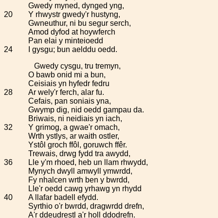
Gwedy myned, dynged yng,
20
Y rhwystr gwedy'r hustyng,
Gwneuthur, ni bu segur serch,
Amod dyfod at hoywferch
Pan elai y minteioedd
24
I gysgu; bun aelddu oedd.
Gwedy cysgu, tru tremyn,
O bawb onid mi a bun,
Ceisiais yn hyfedr fedru
28
Ar wely'r ferch, alar fu.
Cefais, pan soniais yna,
Gwymp dig, nid oedd gampau da.
Briwais, ni neidiais yn iach,
32
Y grimog, a gwae'r omach,
Wrth ystlys, ar waith ostler,
Ystôl groch ffôl, goruwch ffêr.
Trewais, drwg fydd tra awydd,
36
Lle y'm rhoed, heb un llam rhwydd,
Mynych dwyll amwyll ymwrdd,
Fy nhalcen wrth ben y bwrdd,
Lle'r oedd cawg yrhawg yn rhydd
40
A llafar badell efydd.
Syrthio o'r bwrdd, dragwrdd drefn,
A'r ddeudrestl a'r holl ddodrefn.