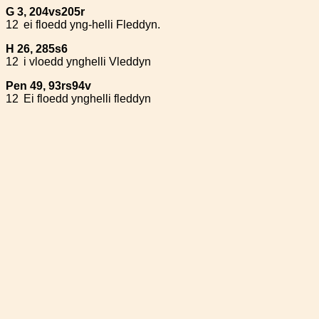
G 3, 204vs205r
12
ei floedd yng-helli Fleddyn.
H 26, 285s6
12
i vloedd ynghelli Vleddyn
Pen 49, 93rs94v
12
Ei floedd ynghelli fleddyn