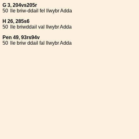
G 3, 204vs205r
50
lle briw-ddail fel llwybr Adda
H 26, 285s6
50
lle briwddail val llwybr Adda
Pen 49, 93rs94v
50
lle briw ddail fal llwybr Adda