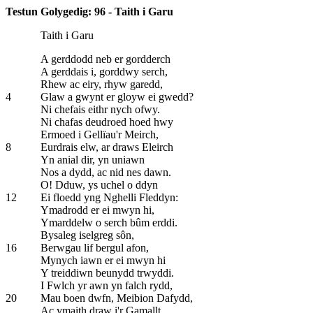
Testun Golygedig: 96 - Taith i Garu
Taith i Garu
A gerddodd neb er gordderch
A gerddais i, gorddwy serch,
Rhew ac eiry, rhyw garedd,
4
Glaw a gwynt er gloyw ei gwedd?
Ni chefais eithr nych ofwy.
Ni chafas deudroed hoed hwy
Ermoed i Gellïau'r Meirch,
8
Eurdrais elw, ar draws Eleirch
Yn anial dir, yn uniawn
Nos a dydd, ac nid nes dawn.
O! Dduw, ys uchel o ddyn
12
Ei floedd yng Nghelli Fleddyn:
Ymadrodd er ei mwyn hi,
Ymarddelw o serch bûm erddi.
Bysaleg iselgreg sôn,
16
Berwgau lif bergul afon,
Mynych iawn er ei mwyn hi
Y treiddiwn beunydd trwyddi.
I Fwlch yr awn yn falch rydd,
20
Mau boen dwfn, Meibion Dafydd,
Ac ymaith draw i'r Gamallt