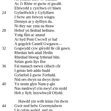
Ac i'r Rhiw er gwiw ei gwallt.
Ebrwydd y cyrchwn o'r blaen
24
Gyfaelfwlch y Gyfylfaen
I fwrw am forwyn wisgra
Dremyn ar y dyffryn da.
Ni thry nac yma na thraw
28
Hebof yn lledrad heibiaw.
Ystig fûm ac anaraf
Ar hyd Pont Cwcwll yr haf
A gogylch Castell Gwgawn—
32
Gogwydd cyw gŵydd lle câi gawn.
Rhedais heb adail Heilin
Rhediad bloesg fytheiad blin.
Sefais goris llys Ifor
36
Fal manach mewn cilfach côr
I geisio heb addo budd
Gyfarfod â gwiw Forfudd.
Nid oes dwyn na dwys dyno
40
Yn neutu glyn Nant-y-glo
Nas medrwyf o'm nwyf a'm nydd
Heb y llyfr, hoywbwyll Ofydd.
Hawdd ym wrth leisio i'm dwrn
44
Gwir nod helw Gwernytalwrn
Lle cefais weled, ged gu,