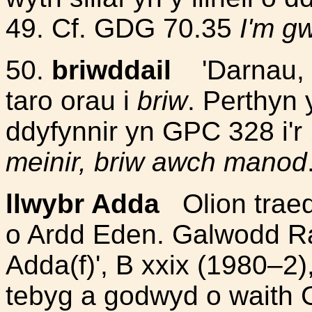
49. Cf. GDG 70.35
I'm g
50.
briwddail
'Darnau, m
taro orau i
briw
. Perthyn 
ddyfynnir yn GPC 328 i'r
meinir, briw awch manod
llwybr Adda
Olion traed
o Ardd Eden. Galwodd Ra
Adda(f)', B xxix (1980–2)
tebyg a godwyd o waith 