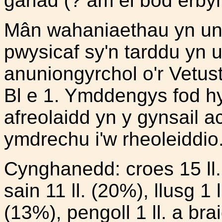
gariad (? am ei bod erbyn
Mân wahaniaethau yn un
pwysicaf sy'n tarddu yn 
anuniongyrchol o'r Vetus
Bl e 1. Ymddengys fod hyd
afreolaidd yn y gynsail a
ymdrechu i'w rheoleiddio
Cynghanedd: croes 15 ll. 
sain 11 ll. (20%), llusg 1 
(13%), pengoll 1 ll. a bra