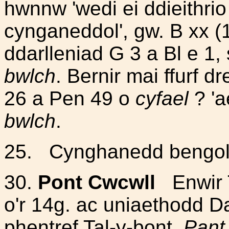
hwnnw 'wedi ei ddieithrio
cynganeddol', gw. B xx 
ddarlleniad G 3 a Bl e 1,
bwlch
. Bernir mai ffurf d
26 a Pen 49 o
cyfael
? 'a
bwlch
.
25.
Cynghanedd bengol
30.
Pont Cwcwll
Enwir 
o'r 14g. ac uniaethodd Da
phentref Tal-y-bont.
Pant