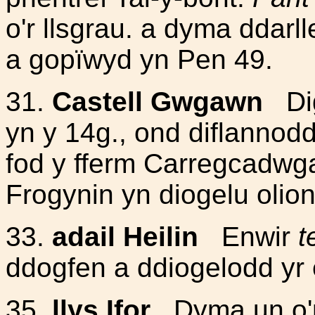
o'r llsgrau. a dyma ddar
a gopïwyd yn Pen 49.
31.
Castell Gwgawn
Di
yn y 14g., ond diflannod
fod y fferm Carregcadwgan
Frogynin yn diogelu olion
33.
adail Heilin
Enwir
t
ddogfen a ddiogelodd yr 
35.
llys Ifor
Dyma un o'r