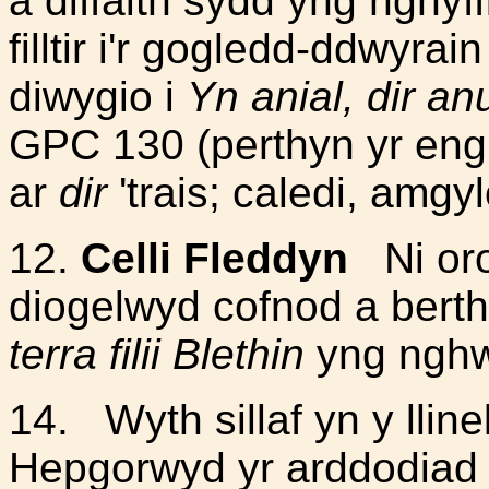
a diffaith sydd yng nghyff
filltir i'r gogledd-ddwyra
diwygio i
Yn anial, dir a
GPC 130 (perthyn yr enghr
ar
dir
'trais; caledi, amg
12.
Celli Fleddyn
Ni or
diogelwyd cofnod a bert
terra filii Blethin
yng nghw
14.
Wyth sillaf yn y lline
Hepgorwyd yr arddodiad y