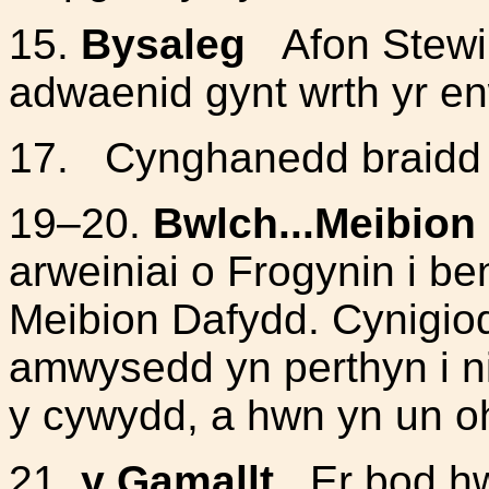
15.
Bysaleg
Afon Stewi a
adwaenid gynt wrth yr e
17.
Cynghanedd braidd 
19–20.
Bwlch...Meibion
arweiniai o Frogynin i be
Meibion Dafydd. Cynigio
amwysedd yn perthyn i ni
y cywydd, a hwn yn un o
21.
y Gamallt
Er bod hw