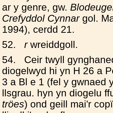
ar y genre, gw.
Blodeuge
Crefyddol Cynnar
gol. Ma
1994), cerdd 21.
52.
r
wreiddgoll.
54.
Ceir twyll gynghan
diogelwyd hi yn H 26 a P
3 a Bl e 1 (fel y gwnaed 
llsgrau. hyn yn diogelu ffur
tröes
) ond geill mai'r co