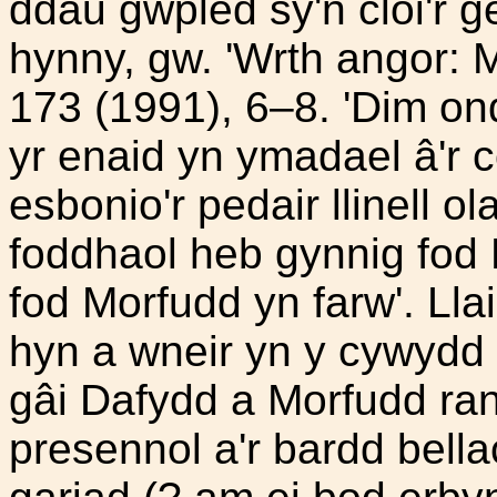
ddau gwpled sy'n cloi'r g
hynny, gw. 'Wrth angor:
173 (1991), 6–8. 'Dim o
yr enaid yn ymadael â'r c
esbonio'r pedair llinell 
foddhaol heb gynnig fod 
fod Morfudd yn farw'. Lla
hyn a wneir yn y cywydd 
gâi Dafydd a Morfudd ran
presennol a'r bardd bella