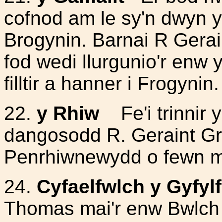
cofnod am le sy'n dwyn y
Brogynin. Barnai R Gerai
fod wedi llurgunio'r enw 
filltir a hanner i Frogynin.
22.
y Rhiw
Fe'i trinnir 
dangosodd R. Geraint Gru
Penrhiwnewydd o fewn mill
24.
Cyfaelfwlch y Gyfyl
Thomas mai'r enw Bwlch y