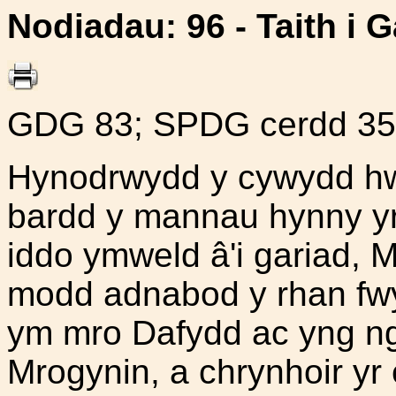
Nodiadau
: 96 - Taith i 
GDG 83; SPDG cerdd 35
Hynodrwydd y cywydd hw
bardd y mannau hynny yr 
iddo ymweld â'i gariad,
modd adnabod y rhan fwy
ym mro Dafydd ac yng ngh
Mrogynin, a chrynhoir yr