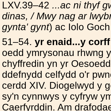
LXV.39–42
...ac ni thyf 
dinas, / Mwy nag ar lwyb
gynta' gynt
) ac Iolo Goc
51–54.
yr enaid...y corf
oedd ymrysonau rhwng yr 
chyffredin yn yr Oesoed
ddefnydd celfydd o'r pwn
cerdd XIV. Diogelwyd y 
sy'n cynnwys y cyfryw ym
Caerfyrddin. Am drafodae