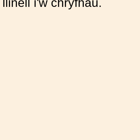
llinell i'w chryfhau.