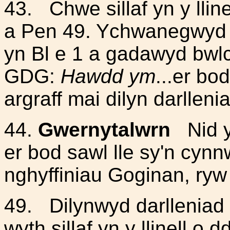
43.
Chwe sillaf yn y llin
a Pen 49. Ychwanegwyd 
yn Bl e 1 a gadawyd bwl
GDG:
Hawdd ym
...er bo
argraff mai dilyn darllen
44.
Gwernytalwrn
Nid y
er bod sawl lle sy'n cyn
nghyffiniau Goginan, ryw d
49.
Dilynwyd darlleniad 
wyth sillaf yn y llinell o 