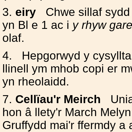
3.
eiry
Chwe sillaf sydd y
yn Bl e 1 ac i
y rhyw gar
olaf.
4.
Hepgorwyd y cysylltai
llinell ym mhob copi er m
yn rheolaidd.
7.
Cellïau'r Meirch
Unia
hon â llety'r March Mely
Gruffydd mai'r ffermdy a