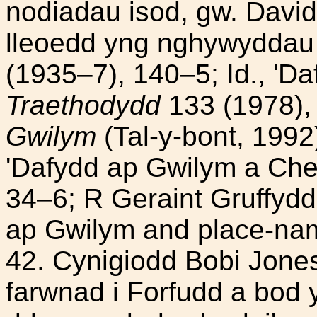
nodiadau isod, gw. Davi
lleoedd yng nghywyddau D
(1935–7), 140–5; Id., 'Da
Traethodydd
133 (1978), 
Gwilym
(Tal-y-bont, 1992
'Dafydd ap Gwilym a Che
34–6; R Geraint Gruffyd
ap Gwilym and place-na
42. Cynigiodd Bobi Jone
farwnad i Forfudd a bod y