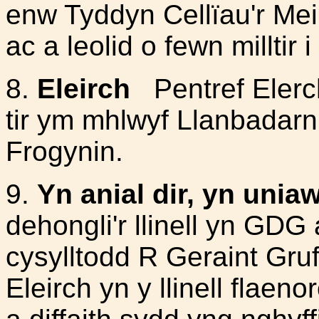
enw Tyddyn Cellïau'r Mei
ac a leolid o fewn milltir
8.
Eleirch
Pentref Elerch
tir ym mhlwyf Llanbadarn 
Frogynin.
9.
Yn anial dir, yn uni
dehongli'r llinell yn GDG 
cysylltodd R Geraint Gruff
Eleirch yn y llinell flaen