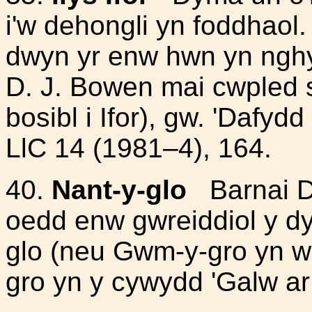
i'w dehongli yn foddhaol.
dwyn yr enw hwn yn nghy
D. J. Bowen mai cwpled 
bosibl i Ifor), gw. 'Dafy
LlC 14 (1981–4), 164.
40.
Nant-y-glo
Barnai Da
oedd enw gwreiddiol y dy
glo (neu Gwm-y-gro yn w
gro yn y cywydd 'Galw a