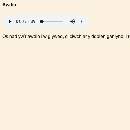
Awdio
Os nad yw'r awdio i'w glywed, cliciwch ar y ddolen ganlynol i 