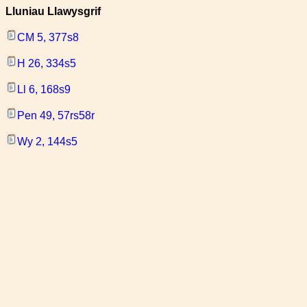
Lluniau Llawysgrif
CM 5, 377s8
H 26, 334s5
Ll 6, 168s9
Pen 49, 57rs58r
Wy 2, 144s5