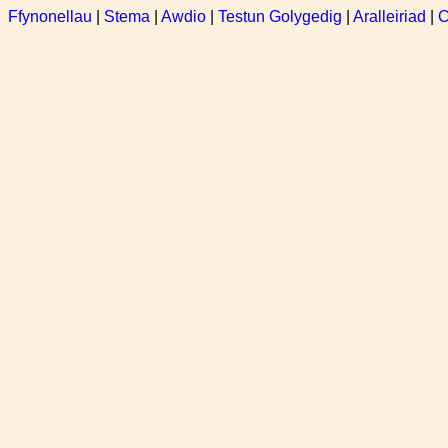
Ffynonellau
|
Stema
|
Awdio
|
Testun Golygedig
|
Aralleiriad
|
C