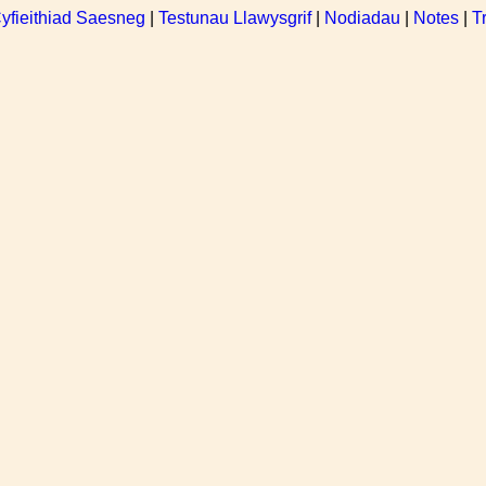
yfieithiad Saesneg
|
Testunau Llawysgrif
|
Nodiadau
|
Notes
|
T