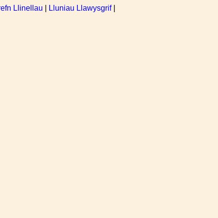
refn Llinellau
|
Lluniau Llawysgrif
|