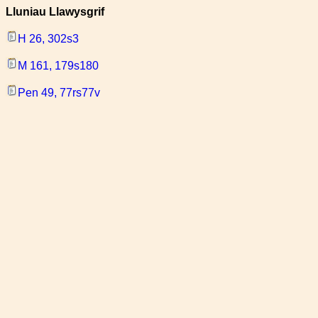
Lluniau Llawysgrif
H 26, 302s3
M 161, 179s180
Pen 49, 77rs77v