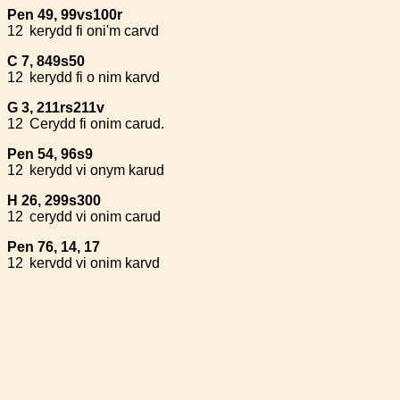
Pen 49, 99vs100r
12
kerydd fi oni'm carvd
C 7, 849s50
12
kerydd fi o nim karvd
G 3, 211rs211v
12
Cerydd fi onim carud.
Pen 54, 96s9
12
kerydd vi onym karud
H 26, 299s300
12
cerydd vi onim carud
Pen 76, 14, 17
12
kervdd vi onim karvd