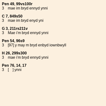
Pen 49, 99vs100r
3
mae im bryd ennyd ynni
C 7, 849s50
3
mae im bryd enyd yni
G 3, 211rs211v
3
Mae i'm bryd ennyd ynni
Pen 54, 96s9
3
[97] y may m bryd enbyd iownbwyll
H 26, 299s300
3
mae i'm bryd ennyd ynni
Pen 76, 14, 17
3
[ ] ynni