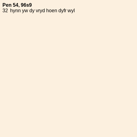
Pen 54, 96s9
32
hynn yw dy vryd hoen dyfr wyl