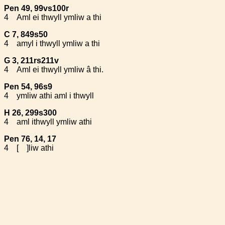
Pen 49, 99vs100r
4
Aml ei thwyll ymliw a thi
C 7, 849s50
4
amyl i thwyll ymliw a thi
G 3, 211rs211v
4
Aml ei thwyll ymliw â thi.
Pen 54, 96s9
4
ymliw athi aml i thwyll
H 26, 299s300
4
aml ithwyll ymliw athi
Pen 76, 14, 17
4
[ ]liw athi