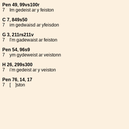
Pen 49, 99vs100r
7
Im gedeist ar y feiston
C 7, 849s50
7
im gedwaisd ar yfeisdon
G 3, 211rs211v
7
I'm gadewaist ar feiston
Pen 54, 96s9
7
ym gydeweist ar veistonn
H 26, 299s300
7
i'm gedeist ar y veiston
Pen 76, 14, 17
7
[ ]s
t
on