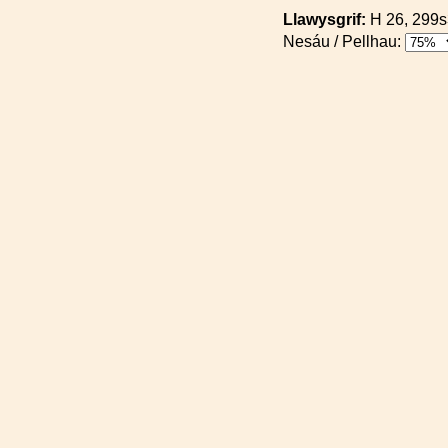
Llawysgrif:
H 26, 29
Nesáu / Pellhau: