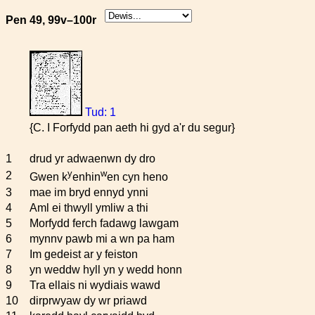
Pen 49, 99v–100r
Tud: 1
{C. I Forfydd pan aeth hi gyd a'r du segur}
1
drud yr adwaenwn dy dro
y
w
2
Gwen k
enhin
en cyn heno
3
mae im bryd ennyd ynni
4
Aml ei thwyll ymliw a thi
5
Morfydd ferch fadawg lawgam
6
mynnv pawb mi a wn pa ham
7
Im gedeist ar y feiston
8
yn weddw hyll yn y wedd honn
9
Tra ellais ni wydiais wawd
10
dirprwyaw dy wr priawd