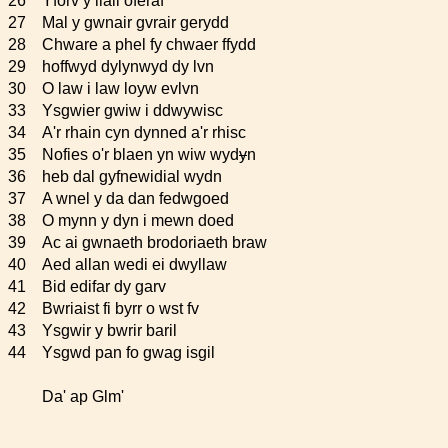
26
Yforv y llall oferaf
27
Mal y gwnair gvrair gerydd
28
Chware a phel fy chwaer ffydd
29
hoffwyd dylynwyd dy lvn
30
O law i law loyw evlvn
33
Ysgwier gwiw i ddwywisc
34
A'r rhain cyn dynned a'r rhisc
35
Nofies o'r blaen yn wiw wyd
y
n
36
heb dal gyfnewidial wydn
37
A wnel y da dan fedwgoed
38
O mynn y dyn i mewn doed
39
Ac ai gwnaeth brodoriaeth braw
40
Aed allan wedi ei dwyllaw
41
Bid edifar dy garv
42
Bwriaist fi byrr o wst fv
43
Ysgwir y bwrir baril
44
Ysgwd pan fo gwag isgil
Da' ap Glm'