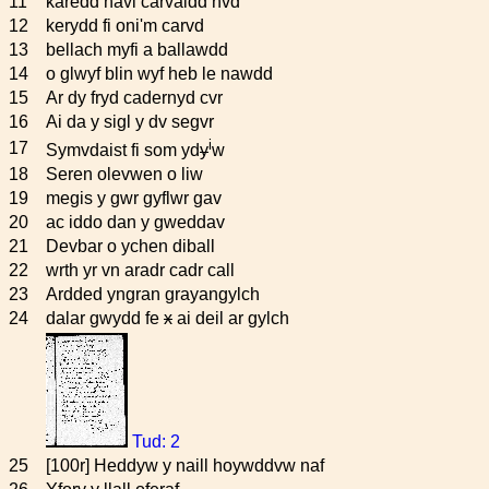
11
karedd havl carvaidd hvd
12
kerydd fi oni'm carvd
13
bellach myfi a ballawdd
14
o glwyf blin wyf heb le nawdd
15
Ar dy fryd cadernyd cvr
16
Ai da y sigl y dv segvr
i
17
Symvdaist fi som yd
y
w
18
Seren olevwen o liw
19
megis y gwr gyflwr gav
20
ac iddo dan y gweddav
21
Devbar o ychen diball
22
wrth yr vn aradr cadr call
23
Ardded yngran grayangylch
24
dalar gwydd fe
x
ai deil ar gylch
Tud: 2
25
[100r] Heddyw y naill hoywddvw naf