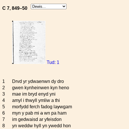
C 7, 849–50
Tud: 1
1
Drvd yr ydwaenwn dy dro
2
gwen kynheinwen kyn heno
3
mae im bryd enyd yni
4
amyl i thwyll ymliw a thi
5
morfydd ferch fadog la
y
wgam
6
myn y pab mi
a
wn pa ham
7
im gedwaisd ar yfeisdon
8
yn weddw hyll yn ywedd hon