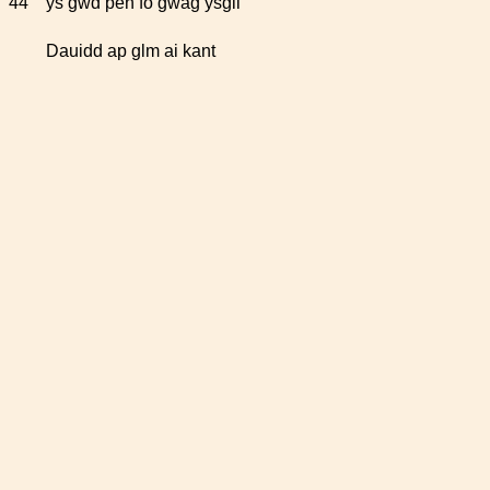
44
ys gwd pen fo gwag ysgil
Dauidd ap glm ai kant