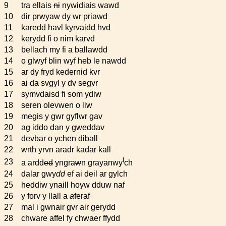
9
tra ellais
ni
nywidiais wawd
10
dir prwyaw dy wr priawd
11
karedd havl kyrvaidd hvd
12
kerydd fi o nim karvd
13
bellach my fi a ballawdd
14
o glwyf blin wyf heb le nawdd
15
ar dy fryd kedernid kvr
16
ai da svgyl y dv segvr
17
symvdaisd fi som ydiw
18
seren olevwen o liw
19
megis y gwr gyflwr gav
20
ag iddo dan y gweddav
21
devbar o ychen diball
22
wrth yrvn aradr kad
a
r kall
l
23
a ardd
ed
yngra
w
n grayanwy
ch
24
dalar gwy
dd
ef ai deil ar gylch
25
heddiw ynaill hoyw dduw naf
26
y forv y llall a
a
feraf
27
mal i gwnair gvr air gerydd
28
chware affel fy chwaer ffydd