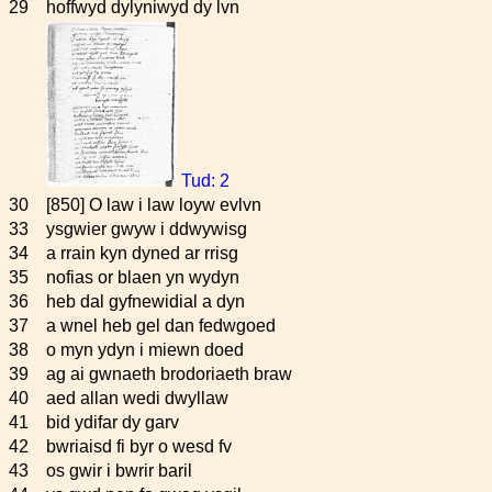
29
hoffwyd dylyniwyd dy lvn
Tud: 2
30
[850] O law i law loyw evlvn
33
ysgwier gwyw i ddwywisg
34
a rrain kyn dyned ar rrisg
35
nofias or blaen yn wydyn
36
heb dal gyfnewidial a dyn
37
a wnel heb gel dan fedwgoed
38
o myn ydyn i miewn doed
39
ag ai gwnaeth brodoriaeth braw
40
aed allan wedi dwyllaw
41
bid ydifar dy garv
42
bwriaisd fi byr o wesd fv
43
os gwir i bwrir baril