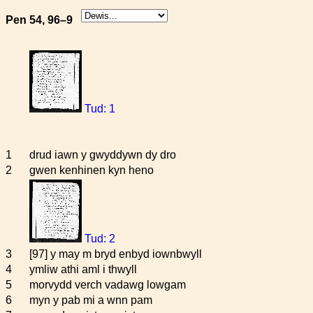
Pen 54, 96–9
Tud: 1
1
drud iawn y gwyddywn dy dro
2
gwen kenhinen kyn heno
Tud: 2
3
[97] y may m bryd enbyd iownbwyll
4
ymliw athi aml i thwyll
5
morvydd verch vadawg lowgam
6
myn y pab mi a wnn pam