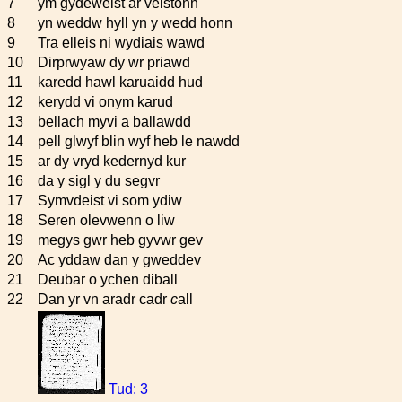
7
ym gydeweist ar veistonn
8
yn weddw hyll yn y wedd honn
9
Tra elleis ni wydiais wawd
10
Dirprwyaw dy wr priawd
11
karedd hawl karuaidd hud
12
kerydd vi onym karud
13
bellach myvi a ballawdd
14
pell glwyf blin wyf heb le nawdd
15
ar dy vryd kedernyd kur
16
da y sigl y du segvr
17
Symvdeist vi som ydiw
18
Seren olevwenn o liw
19
megys gwr heb gyvwr gev
20
Ac yddaw dan y gweddev
21
Deubar o ychen diball
22
Dan yr vn aradr cadr
c
all
Tud: 3