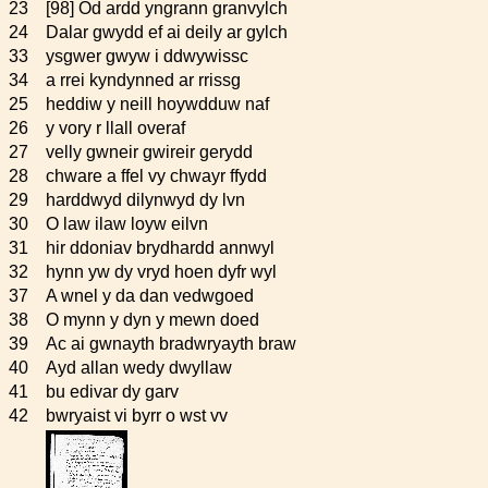
23
[98] Od ardd yngrann granvylch
24
Dalar gwydd ef ai deily ar gylch
33
ysgwer gwyw i ddwywissc
34
a rrei kyndynned ar rrissg
25
heddiw y neill hoywdduw naf
26
y vory r llall overaf
27
velly gwneir gwireir gerydd
28
chware a ffel vy chwayr ffydd
29
harddwyd dilynwyd dy lvn
30
O law ilaw loyw eilvn
31
hir ddoniav brydhardd annwyl
32
hynn yw dy vryd hoen dyfr wyl
37
A wnel y da dan vedwgoed
38
O mynn y dyn y mewn doed
39
Ac ai gwnayth bradwryayth braw
40
Ayd allan wedy dwyllaw
41
bu edivar dy garv
42
bwryaist vi byrr o wst vv