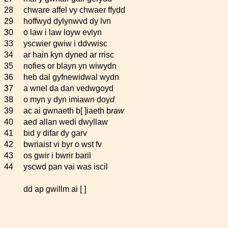
28
chware affel vy chwaer ffydd
29
hoffwyd dylynwvd dy lvn
30
o law i law loyw evlyn
33
yscwier gwiw i ddvwisc
34
ar hain kyn dyned ar rrisc
35
nofies or blayn yn wiwydn
36
heb dal gyfnewidwal wydn
37
a wnel da dan vedwgoyd
38
o myn y dyn imiaw
n
doy
d
39
ac ai gwnaeth b[ ]iaeth b
raw
40
aed allan wedi dwyllaw
41
bid y difar dy garv
42
bwriaist vi byr o wst fv
43
os gwir i bwrir baril
44
yscwd pan vai was iscil
dd ap gwillm ai [ ]