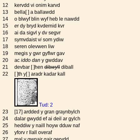
12
kervdd vi onim karvd
13
bella[ ] a ballawdd
14
o blwyf blin wyf heb le nawdd
15
e
r dy bryd kvdernid kvr
16
ai da sig
v
l y dv segvr
17
symvdaist v
i
som ydiw
18
seren olevwen liw
19
megis y gwr gyflwr gav
20
ac
iddo dan
y gwddav
21
devbar [ ]hen
dib
wy
ll
diball
22
[ ]th y[ ] aradr kadar kall
Tud: 2
23
[17] ardded y gran graynbylch
24
dalar gwydd ef ai deil ar gylch
25
heddiw y naill hoyw dduw naf
26
yforv r llall overaf
27
mal y gwnair gair gerydd