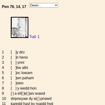
Pen 76, 14, 17
Tud: 1
1
[ ]y dro
2
[ ]n heno
3
[ ] ynni
4
[ ]liw athi
5
[ ]
o
c lowam
6
[ ]wn paham
7
[ ]s
t
on
8
[ ] y wedd hon
9
[ ] a ell[ ]e[ ]ais wawd
10
dirprwyaw dy w[ ] priawd
11
karedd havl ky rvaidd hvd