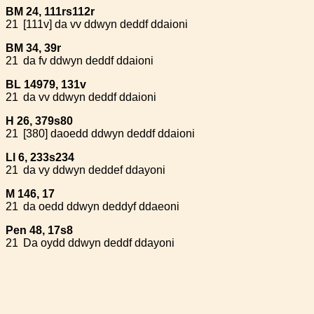
BM 24, 111rs112r
21
[111v] da vv ddwyn deddf ddaioni
BM 34, 39r
21
da fv ddwyn deddf ddaioni
BL 14979, 131v
21
da vv ddwyn deddf ddaioni
H 26, 379s80
21
[380] daoedd ddwyn deddf ddaioni
Ll 6, 233s234
21
da vy ddwyn deddef ddayoni
M 146, 17
21
da oedd ddwyn deddyf ddaeoni
Pen 48, 17s8
21
Da oydd ddwyn deddf ddayoni