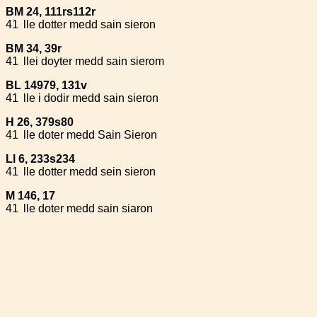
BM 24, 111rs112r
41
lle dotter medd sain sieron
BM 34, 39r
41
llei doyter medd sain sierom
BL 14979, 131v
41
lle i dodir medd sain sieron
H 26, 379s80
41
lle doter medd Sain Sieron
Ll 6, 233s234
41
lle dotter medd sein sieron
M 146, 17
41
lle doter medd sain siaron