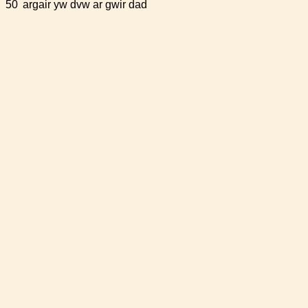
50
argair yw dvw ar gwir dad