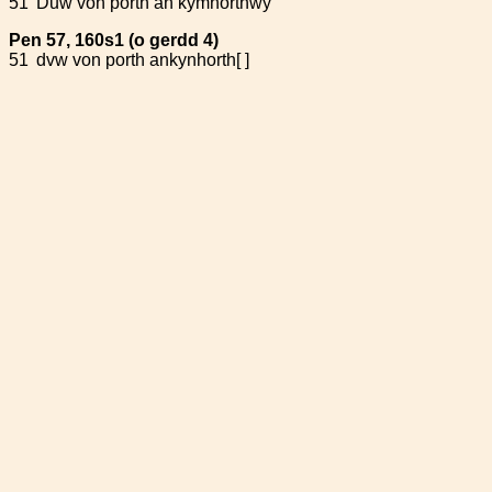
51
Duw von porth an kymhorthwy
Pen 57, 160s1 (o gerdd 4)
51
dvw von porth ankynhorth[ ]