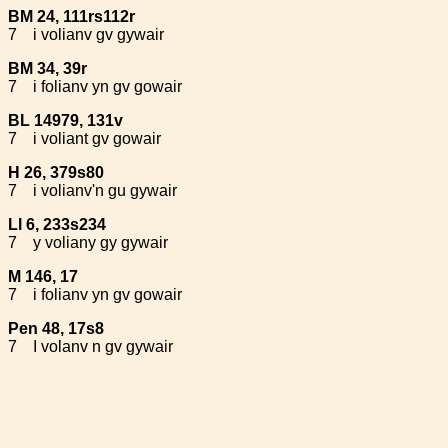
BM 24, 111rs112r
7
i volianv gv gywair
BM 34, 39r
7
i folianv yn gv gowair
BL 14979, 131v
7
i voliant gv gowair
H 26, 379s80
7
i volianv'n gu gywair
Ll 6, 233s234
7
y voliany gy gywair
M 146, 17
7
i folianv yn gv gowair
Pen 48, 17s8
7
I volanv n gv gywair