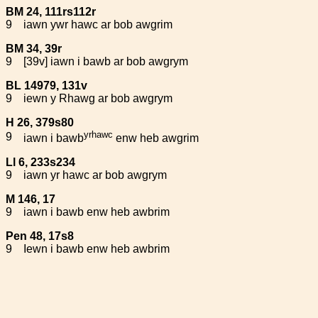
BM 24, 111rs112r
9
iawn ywr hawc ar bob awgrim
BM 34, 39r
9
[39v] iawn i bawb ar bob awgrym
BL 14979, 131v
9
iewn y Rhawg ar bob awgrym
H 26, 379s80
yrhawc
9
iawn i bawb
enw heb awgrim
Ll 6, 233s234
9
iawn yr hawc ar bob awgrym
M 146, 17
9
iawn i bawb enw heb awbrim
Pen 48, 17s8
9
Iewn i bawb enw heb awbrim