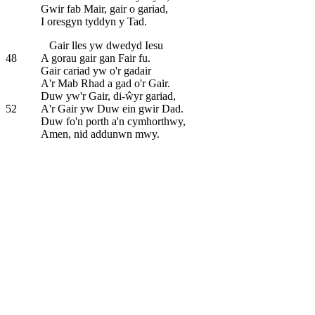
Gwir fab Mair, gair o gariad,
I oresgyn tyddyn y Tad.
Gair lles yw dwedyd Iesu
48
A gorau gair gan Fair fu.
Gair cariad yw o'r gadair
A'r Mab Rhad a gad o'r Gair.
Duw yw'r Gair, di-ŵyr gariad,
52
A'r Gair yw Duw ein gwir Dad.
Duw fo'n porth a'n cymhorthwy,
Amen, nid addunwn mwy.