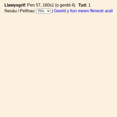
Llawysgrif:
Pen 57, 160s1 (o gerdd 4)
Tud:
1
Nesáu / Pellhau:
|
Gweld y llun mewn ffenestr arall