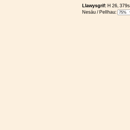
Llawysgrif:
H 26, 37
Nesáu / Pellhau: