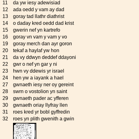
11
da yw iesy adewisiad
12
ada oedd y vam ay dad
13
goray tad llathr diathrist
14
o daday kred oedd dad krist
15
gwerin nef yn kartrefo
16
goray vn vam y vam y vo
19
goray merch dan ayr goron
20
tekaf a haylaf yw hon
21
da vy ddwyn deddef ddayoni
22
gwr o nef yn gar y ni
23
hwn vy ddewis yr israel
24
hen yw a iayank a hael
27
gwnaeth iesy ner oy gereint
28
swrn o vostolion yn saint
29
gwnaeth pader ac yfferen
30
gwnaeth oriay llyfray llen
31
roes kred yr bobl gyffredin
32
roes yn plith gwenith a gwin