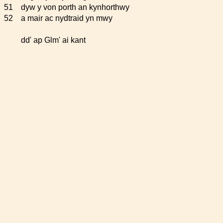
51
dyw y von porth an kynhorthwy
52
a mair ac nydtraid yn mwy
dd' ap Glm' ai kant