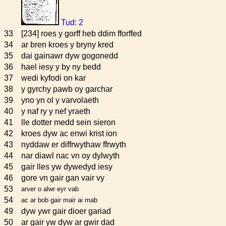
Tud: 2
33
[234] roes y gorff heb ddim fforffed
34
ar bren kroes y bryny kred
35
dai gainawr dyw gogonedd
36
hael iesy y by ny bedd
37
wedi kyfodi on kar
38
y gyrchy pawb oy garchar
39
yno yn ol y varvolaeth
40
y naf ry y nef yraeth
41
lle dotter medd sein sieron
42
kroes dyw ac enwi krist ion
43
nyddaw er diffrwythaw ffrwyth
44
nar diawl nac vn oy dylwyth
45
gair lles yw dywedyd iesy
46
gore vn gair gan vair vy
53
arver o alwr eyr vab
54
ac ar bob gair mair ai mab
49
dyw ywr gair dioer gariad
50
ar gair yw dyw ar gwir dad