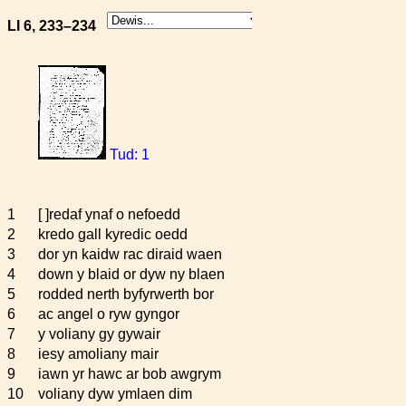
Ll 6, 233–234
Tud: 1
1
[ ]redaf ynaf o nefoedd
2
kredo gall kyredic oedd
3
dor yn kaidw rac diraid waen
4
down y blaid or dyw ny blaen
5
rodded nerth byfyrwerth bor
6
ac angel o ryw gyngor
7
y voliany gy gywair
8
iesy amoliany mair
9
iawn yr hawc ar bob awgrym
10
voliany dyw ymlaen dim