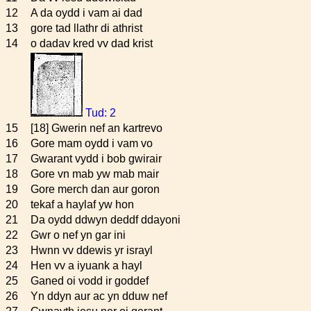
12
A da oydd i vam ai dad
13
gore tad llathr di athrist
14
o dadav kred vv dad krist
Tud: 2
15
[18] Gwerin nef an kartrevo
16
Gore mam oydd i vam vo
17
Gwarant vydd i bob gwirair
18
Gore vn mab yw mab mair
19
Gore merch dan aur goron
20
tekaf a haylaf yw hon
21
Da oydd ddwyn deddf ddayoni
22
Gwr o nef yn gar ini
23
Hwnn vv ddewis yr israyl
24
Hen vv a iyuank a hayl
25
Ganed oi vodd ir goddef
26
Yn ddyn aur ac yn dduw nef