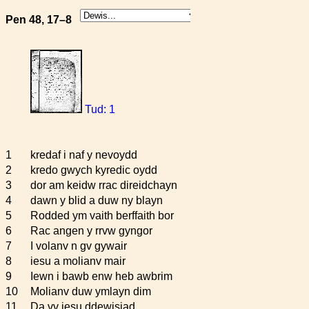
Pen 48, 17–8
Tud: 1
1
kredaf i naf y nevoydd
2
kredo gwych kyredic oydd
3
dor am keidw rrac direidchayn
4
dawn y blid a duw ny blayn
5
Rodded ym vaith berffaith bor
6
Rac angen y rrvw gyngor
7
I volanv n gv gywair
8
iesu a molianv mair
9
Iewn i bawb enw heb awbrim
10
Molianv duw ymlayn dim
11
Da vv iesu ddewisiad