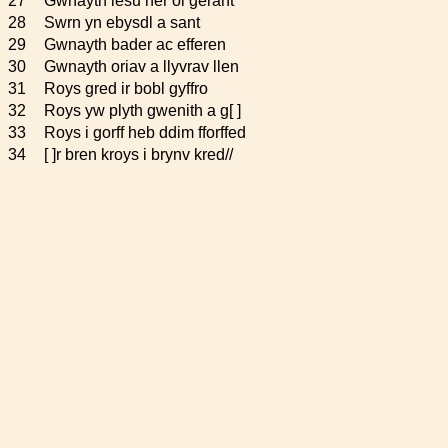
27
Gwnayth iesu ner oi gerant
28
Swrn yn ebysdl a sant
29
Gwnayth bader ac efferen
30
Gwnayth oriav a llyvrav llen
31
Roys gred ir bobl gyffro
32
Roys yw plyth gwenith a g[ ]
33
Roys i gorff heb ddim fforffed
34
[ ]r bren kroys i brynv kred//