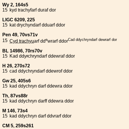
Wy 2, 164s5
15
kyd trachyfarf duraf dor
LlGC 6209, 225
15
kat drychyndarf dduarf ddor
Pen 49, 70vs71v
e
Cad ddychryndarf dewrarf dor
15
Cyd trachyu
arf dd
wrarf ddor
BL 14986, 70rs70v
15
Kad ddy
r
chryndarf ddewraf ddor
H 26, 270s72
15
cad ddychryndarf ddewrof ddor
Gw 25, 405s6
15
kad ddychryn darf ddewra ddor
Th, 87vs88r
15
kad ddychryn darff ddewra ddor
M 146, 73s4
15
kad ddychryn darf ddvrarf ddor
CM 5, 259s261