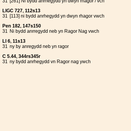
31
[261] Ni bydd anrhegydd yn dwyn rhagor / vch
LlGC 727, 112s13
31
[113] ni bydd anrhegydd yn dwyn rhagor vwch
Pen 182, 147s150
31
Ni bydd anrregydd neb yn Ragor Nag vwch
Ll 6, 11s13
31
ny by anregydd neb yn ragor
C 5.44, 344rs345r
31
ny bydd anrhegydd vn Ragor nag ywch