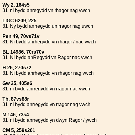
Wy 2, 164s5
31
ni bydd anregydd vn rhagor nag vwch
LlGC 6209, 225
31
Ny bydd anrregydd un rragor nag uwch
Pen 49, 70vs71v
31
Ni bydd anrhegydd vn rhagor / nac vwch
BL 14986, 70rs70v
31
Ni bydd anRegydd vn Ragor nac vwch
H 26, 270s72
31
Ni bydd anrhegydd vn rhagor nag vwch
Gw 25, 405s6
31
ni bydd anrregydd vn rragor nac vwch
Th, 87vs88r
31
ni bydd anrregydd vn rragor nag vwch
M 146, 73s4
31
ni bydd anrregydd yn dwyn Ragor / ywch
CM 5, 259s261