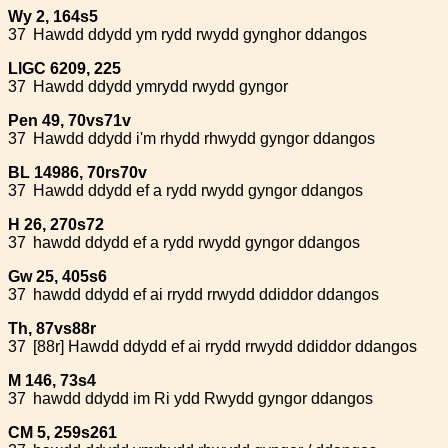
Wy 2, 164s5
37
Hawdd ddydd ym rydd rwydd gynghor ddangos
LlGC 6209, 225
37
Hawdd ddydd ymrydd rwydd gyngor
Pen 49, 70vs71v
37
Hawdd ddydd i'm rhydd rhwydd gyngor ddangos
BL 14986, 70rs70v
37
Hawdd ddydd ef a rydd rwydd gyngor ddangos
H 26, 270s72
37
hawdd ddydd ef a rydd rwydd gyngor ddangos
Gw 25, 405s6
37
hawdd ddydd ef ai rrydd rrwydd ddiddor ddangos
Th, 87vs88r
37
[88r] Hawdd ddydd ef ai rrydd rrwydd ddiddor ddangos
M 146, 73s4
37
hawdd ddydd im Ri ydd Rwydd gyngor ddangos
CM 5, 259s261