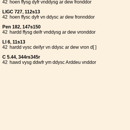
42
hoen ffysg dyfr vnddysg ar dew fronddor
LlGC 727, 112s13
42
hoen ffysc dyfr vn ddysc ar dew fronnddor
Pen 182, 147s150
42
hardd ffysg deifr vnddysg ar dew vronddor
Ll 6, 11s13
42
hardd vysc deifyr vn ddysc ar dew vron d[ ]
C 5.44, 344rs345r
42
hawd vysg ddwfr ym ddysc Arddeu vnddor