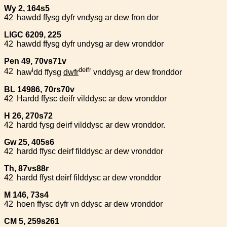
Wy 2, 164s5
42
hawdd ffysg dyfr vndysg ar dew fron dor
LlGC 6209, 225
42
hawdd ffysg dyfr undysg ar dew vronddor
Pen 49, 70vs71v
i
deifr
42
haw
dd ffysg
dwfr
vnddysg ar dew fronddor
BL 14986, 70rs70v
42
Hardd ffysc deifr vilddysc ar dew vronddor
H 26, 270s72
42
hardd fysg deirf vilddysc ar dew vronddor.
Gw 25, 405s6
42
hardd ffysc deirf filddysc ar dew vronddor
Th, 87vs88r
42
hardd ffyst deirf filddysc ar dew vronddor
M 146, 73s4
42
hoen ffysc dyfr vn ddysc ar dew vronddor
CM 5, 259s261