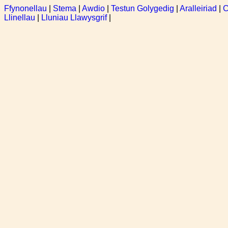
Ffynonellau
|
Stema
|
Awdio
|
Testun Golygedig
|
Aralleiriad
|
C
Llinellau
|
Lluniau Llawysgrif
|