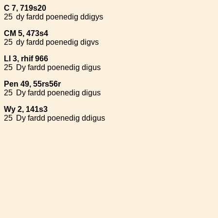
C 7, 719s20
25
dy fardd poenedig ddigys
CM 5, 473s4
25
dy fardd poenedig digvs
Ll 3, rhif 966
25
Dy fardd poenedig digus
Pen 49, 55rs56r
25
Dy fardd poenedig digus
Wy 2, 141s3
25
Dy fardd poenedig ddigus