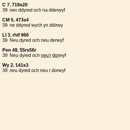
C 7, 719s20
39
nev ddyred och na dderwyf
CM 5, 473s4
39
ne ddyred wych yn ddirwy
Ll 3, rhif 966
39
Neu dyred och neu derwyf
Pen 49, 55rs56r
39
Neu dyred och
neu'r
dor
wyf
Wy 2, 141s3
39
neu dyred och neu r dorwyf