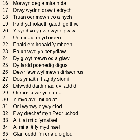
16
Morwyn deg a mirain dail
17
Drwy wydrin draw i edrych
18
Truan oer mewn tro a nych
19
Pa drychiolaeth gaeth geithiw
20
Y sydd yn y gwinwydd gwiw
21
Un diriaid enyd oroen
22
Enaid em honaid 'y mhoen
23
Pa un wyd yn penydiaw
24
Dy glwyf mewn od a glaw
25
Dy fardd poenedig digus
26
Dewr fawr wyf mewn dirfawr rus
27
Dos ymaith rhag dy siomi
28
Dilwydd daith rhag dy ladd di
29
Oernos a welych arnaf
30
Y myd avr i mi od af
31
Oni wypwy clywy clod
32
Pwy drechaf myn Pedr uchod
33
Ai ti ai mi o 'ymafael
34
Ai mi ai ti fy myd hael
35
Glan oedd i'm enaid o glod