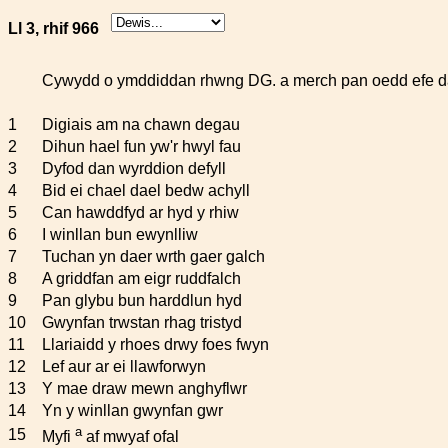
Ll 3, rhif 966
Cywydd o ymddiddan rhwng DG. a merch pan oedd efe da
1
Digiais am na chawn degau
2
Dihun hael fun yw'r hwyl fau
3
Dyfod dan wyrddion defyll
4
Bid ei chael dael bedw achyll
5
Can hawddfyd ar hyd y rhiw
6
I winllan bun ewynlliw
7
Tuchan yn daer wrth gaer galch
8
A griddfan am eigr ruddfalch
9
Pan glybu bun harddlun hyd
10
Gwynfan trwstan rhag tristyd
11
Llariaidd y rhoes drwy foes fwyn
12
Lef aur ar ei llawforwyn
13
Y mae draw mewn anghyflwr
14
Yn y winllan gwynfan gwr
a
15
Myfi
af mwyaf ofal