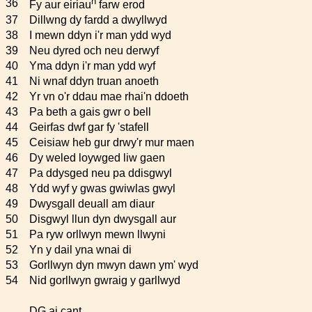
n
36
Fy aur eiriau
farw erod
37
Dillwng dy fardd a dwyllwyd
38
I mewn ddyn i'r man ydd wyd
39
Neu dyred och neu derwyf
40
Yma ddyn i'r man ydd wyf
41
Ni wnaf ddyn truan anoeth
42
Yr vn o'r ddau mae rhai'n ddoeth
43
Pa beth a gais gwr o bell
44
Geirfas dwf gar fy 'stafell
45
Ceisiaw heb gur drwy'r mur maen
46
Dy weled loywged liw gaen
47
Pa ddysged neu pa ddisgwyl
48
Ydd wyf y gwas gwiwlas gwyl
49
Dwysgall deuall am diaur
50
Disgwyl llun dyn dwysgall aur
51
Pa ryw orllwyn mewn llwyni
52
Yn y dail yna wnai di
53
Gorllwyn dyn mwyn dawn ym' wyd
54
Nid gorllwyn gwraig y garllwyd
DG ai cant