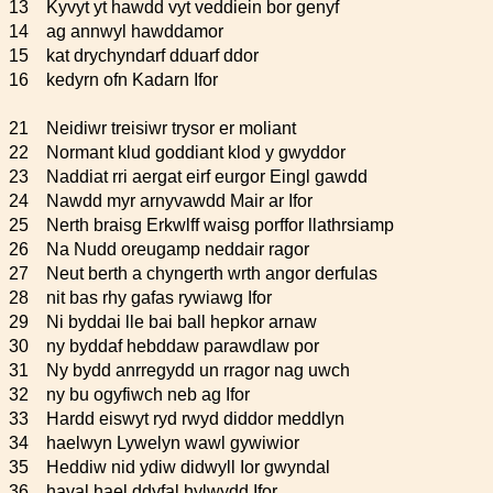
13
Kyvyt yt hawdd vyt veddiein bor genyf
14
ag annwyl hawddamor
15
kat drychyndarf dduarf ddor
16
kedyrn ofn Kadarn Ifor
21
Neidiwr treisiwr trysor er moliant
22
Normant klud goddiant klod y gwyddor
23
Naddiat rri aergat eirf eurgor Eingl gawdd
24
Nawdd myr arnyvawdd Mair ar Ifor
25
Nerth braisg Erkwlff waisg porffor llathrsiamp
26
Na Nudd oreugamp neddair ragor
27
Neut berth a chyngerth wrth angor derfulas
28
nit bas rhy gafas rywiawg Ifor
29
Ni byddai lle bai ball hepkor arnaw
30
ny byddaf hebddaw parawdlaw por
31
Ny bydd anrregydd un rragor nag uwch
32
ny bu ogyfiwch neb ag Ifor
33
Hardd eiswyt ryd rwyd diddor meddlyn
34
haelwyn Lywelyn wawl gywiwior
35
Heddiw nid ydiw didwyll Ior gwyndal
36
haval hael ddyfal hylwydd Ifor