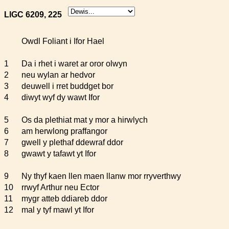
LlGC 6209, 225
Owdl Foliant i Ifor Hael
1
Da i rhet i waret ar oror olwyn
2
neu wylan ar hedvor
3
deuwell i rret buddget bor
4
diwyt wyf dy wawt Ifor
5
Os da plethiat mat y mor a hirwlych
6
am herwlong praffangor
7
gwell y plethaf ddewraf ddor
8
gwawt y tafawt yt Ifor
9
Ny thyf kaen llen maen llanw mor rryverthwy
10
rrwyf Arthur neu Ector
11
mygr atteb ddiareb ddor
12
mal y tyf mawl yt Ifor