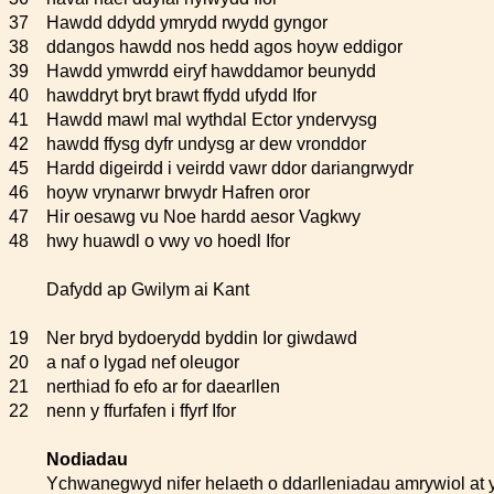
37
Hawdd ddydd ymrydd rwydd gyngor
38
ddangos hawdd nos hedd agos hoyw eddigor
39
Hawdd ymwrdd eiryf hawddamor beunydd
40
hawddryt bryt brawt ffydd ufydd Ifor
41
Hawdd mawl mal wythdal Ector yndervysg
42
hawdd ffysg dyfr undysg ar dew vronddor
45
Hardd digeirdd i veirdd vawr ddor dariangrwydr
46
hoyw vrynarwr brwydr Hafren oror
47
Hir oesawg vu Noe hardd aesor Vagkwy
48
hwy huawdl o vwy vo hoedl Ifor
Dafydd ap Gwilym ai Kant
19
Ner bryd bydoerydd byddin Ior giwdawd
20
a naf o lygad nef oleugor
21
nerthiad fo efo ar for daearllen
22
nenn y ffurfafen i ffyrf Ifor
Nodiadau
Ychwanegwyd nifer helaeth o ddarlleniadau amrywiol at y