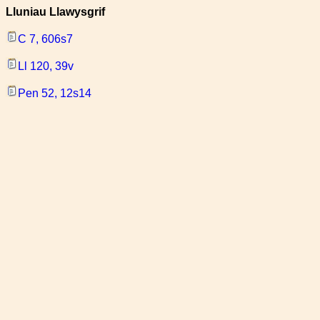
Lluniau Llawysgrif
C 7, 606s7
Ll 120, 39v
Pen 52, 12s14