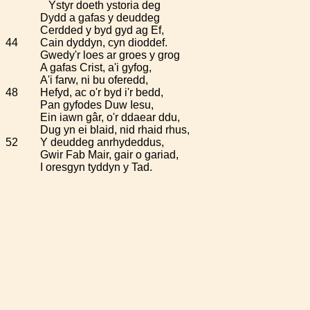
Ystyr doeth ystoria deg
Dydd a gafas y deuddeg
Cerdded y byd gyd ag Ef,
44
Cain dyddyn, cyn dioddef.
Gwedy'r loes ar groes y grog
A gafas Crist, a'i gyfog,
A'i farw, ni bu oferedd,
48
Hefyd, ac o'r byd i'r bedd,
Pan gyfodes Duw Iesu,
Ein iawn gâr, o'r ddaear ddu,
Dug yn ei blaid, nid rhaid rhus,
52
Y deuddeg anrhydeddus,
Gwir Fab Mair, gair o gariad,
I oresgyn tyddyn y Tad.