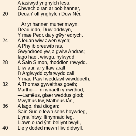
A iasiwyd ynghylch Iesu.
Chwech o ran ar bob hanner,
20
Deuan' oll ynghylch Duw Nêr.
Ar yr hanner, muner mwyn,
Deau iddo, Duw addwyn,
Y mae Pedr, da y gŵyr edrych,
24
A Ieuan wiw awen wych;
A Phylib oreuwib ras,
Gwyndroed yw, a gwiw Andras;
Iago hael, wiwgu, hylwydd,
28
A Sain Simon, rhoddion rhwydd.
Lliw aur, ar y llaw arall
I'r Arglwydd cyfarwydd call
Y mae Pawl weddawl wiwddoeth,
32
A Thomas gyweithas goeth;
Martho—, ni wnaeth ymwrthod,
—Lamëus, glaer weddus glod;
Mwythus liw, Mathëus lân,
36
A Iago, rhai diogan;
Sain Sud o fewn sens hoywdeg,
Llyna 'ntwy, llinynnaid teg.
Llawn o rad ŷnt, bellynt bwyll,
40
Lle y doded mewn lliw didwyll.