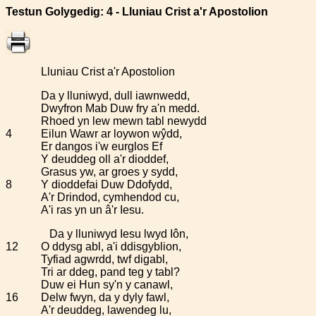
Testun Golygedig
: 4 - Lluniau Crist a'r Apostolion
Lluniau Crist a'r Apostolion
Da y lluniwyd, dull iawnwedd,
Dwyfron Mab Duw fry a'n medd.
Rhoed yn lew mewn tabl newydd
4
Eilun Wawr ar loywon wŷdd,
Er dangos i'w eurglos Ef
Y deuddeg oll a'r dioddef,
Grasus yw, ar groes y sydd,
8
Y dioddefai Duw Ddofydd,
A'r Drindod, cymhendod cu,
A'i ras yn un â'r Iesu.
Da y lluniwyd Iesu lwyd Iôn,
12
O ddysg abl, a'i ddisgyblion,
Tyfiad agwrdd, twf digabl,
Tri ar ddeg, pand teg y tabl?
Duw ei Hun sy'n y canawl,
16
Delw fwyn, da y dyly fawl,
A'r deuddeg, lawendeg lu,