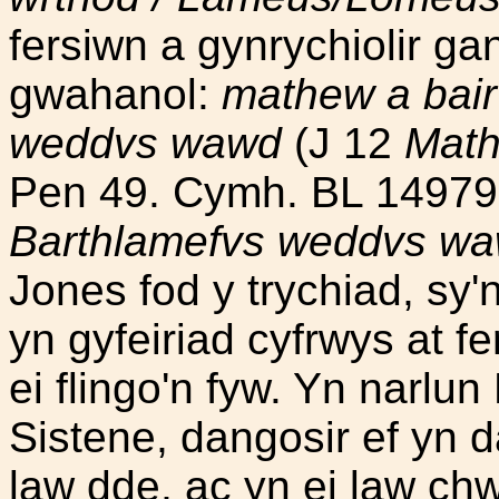
fersiwn a gynrychiolir gan
gwahanol:
mathew a bair
weddvs wawd
(J 12
Math
Pen 49. Cymh. BL 1497
Barthlamefvs weddvs w
Jones fod y trychiad, sy'
yn gyfeiriad cyfrwys at 
ei flingo'n fyw. Yn narlu
Sistene, dangosir ef yn da
law dde, ac yn ei law chwi