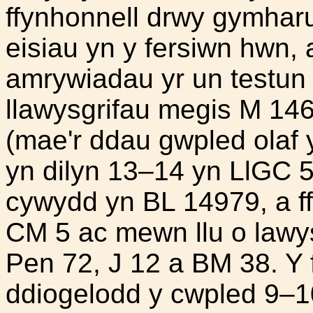
ffynhonnell drwy gymharu
eisiau yn y fersiwn hwn, 
amrywiadau yr un testun 
llawysgrifau megis M 14
(mae'r ddau gwpled olaf
yn dilyn 13–14 yn LlGC 5
cywydd yn BL 14979, a ffu
CM 5 ac mewn llu o lawys
Pen 72, J 12 a BM 38. Y 
ddiogelodd y cwpled 9–10