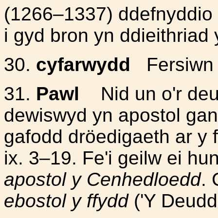
(1266–1337) ddefnyddio g
i gyd bron yn ddieithriad 
30.
cyfarwydd
Fersiwn 
31.
Pawl
Nid un o'r deud
dewiswyd yn apostol gan 
gafodd dröedigaeth ar y 
ix. 3–19. Fe'i geilw ei hu
apostol y Cenhedloedd
.
ebostol y ffydd
('Y Deudde