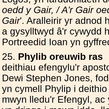
oedd y Gair, / A'r Gair 
Gair
'. Aralleirir yr adno
a gysylltwyd â'r cywydd 
Portreedid Ioan yn gyffred
25.
Phylib oreuwib ras
C
deithiau efengylu'r aposto
Dewi Stephen Jones, fod
yn cymell Phylip i deithi
mwyn lledu'r Efengyl, ac