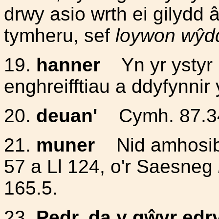
drwy asio wrth ei gilydd
tymheru, sef
loywon wŷd
19.
hanner
Yn yr ystyr '
enghreifftiau a ddyfynni
20.
deuan'
Cymh. 87.
21.
muner
Nid amhosi
57 a Ll 124, o'r Saesneg
165.5.
23.
Pedr, da y gŵyr edr