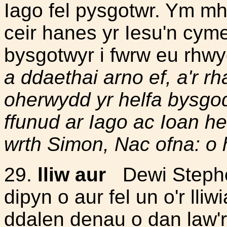
Iago fel pysgotwr. Ym 
ceir hanes yr Iesu'n cyme
bysgotwyr i fwrw eu rhwyd
a ddaethai arno ef, a'r rh
oherwydd yr helfa bysgod
ffunud ar Iago ac Ioan he
wrth Simon, Nac ofna: o h
29.
lliw aur
Dewi Stephen
dipyn o aur fel un o'r lli
ddalen denau o dan law'r 