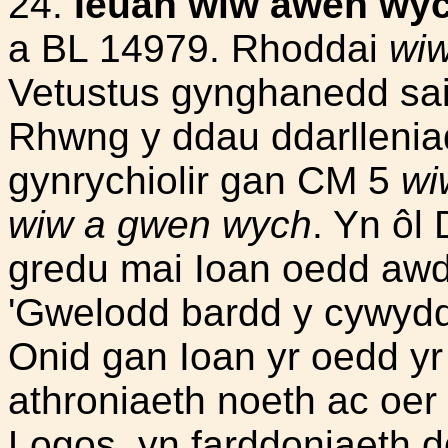
24.
Ieuan wiw awen wy
a BL 14979. Rhoddai
wi
Vetustus gynghanedd sai
Rhwng y ddau ddarlleniad
gynrychiolir gan CM 5
wi
wiw a gwen wych
. Yn ôl
gredu mai Ioan oedd awdu
'Gwelodd bardd y cywydd 
Onid gan Ioan yr oedd y
athroniaeth noeth ac oer
Logos, yn farddoniaeth d