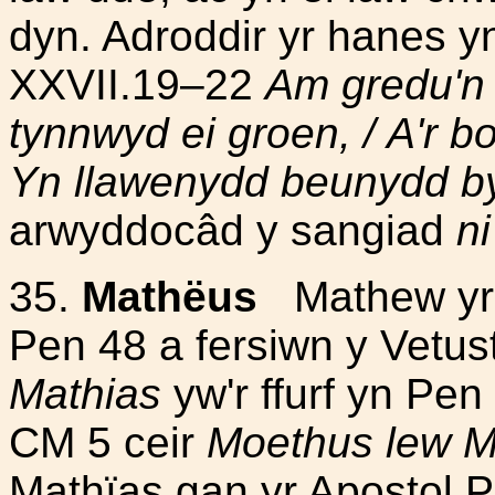
dyn. Adroddir yr hanes 
XXVII.19–22
Am gredu'n w
tynnwyd ei groen, / A'r b
Yn llawenydd beunydd b
arwyddocâd y sangiad
n
35.
Mathëus
Mathew yr 
Pen 48 a fersiwn y Vetus
Mathias
yw'r ffurf yn Pe
CM 5 ceir
Moethus lew M
Mathïas gan yr Apostol Pa