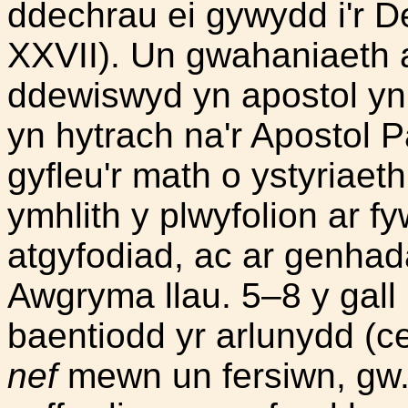
ddechrau ei gywydd i'r D
XXVII). Un gwahaniaeth 
ddewiswyd yn apostol yn 
yn hytrach na'r Apostol P
gyfleu'r math o ystyriaeth
ymhlith y plwyfolion ar fy
atgyfodiad, ac ar genhada
Awgryma llau. 5–8 y gall 
baentiodd yr arlunydd (c
nef
mewn un fersiwn, gw. 