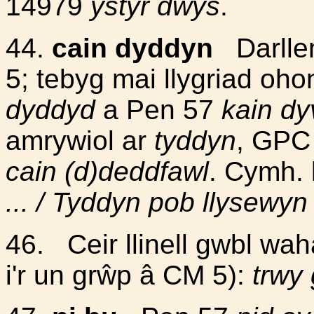
14979
ystyr dwys
.
44.
cain dyddyn
Darllen
5; tebyg mai llygriad oh
dyddyd
a Pen 57
kain dy
amrywiol ar
tyddyn
, GPC
cain (d)deddfawl
. Cymh. 
... / Tyddyn pob llysewyn
46. Ceir llinell gwbl wa
i'r un grŵp â CM 5):
trwy 