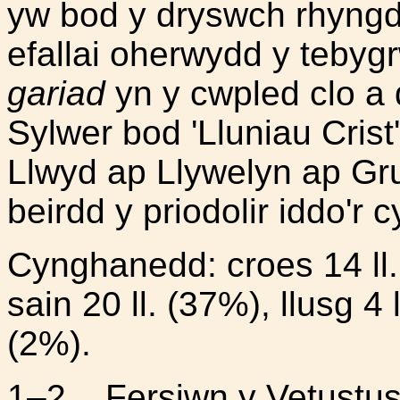
yw bod y dryswch rhyngd
efallai oherwydd y teby
gariad
yn y cwpled clo a 
Sylwer bod 'Lluniau Crist'
Llwyd ap Llywelyn ap Gruf
beirdd y priodolir iddo'r 
Cynghanedd: croes 14 ll. 
sain 20 ll. (37%), llusg 4
(2%).
1–2. Fersiwn y Vetustu