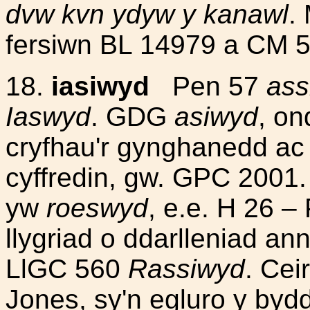
dvw kvn ydyw y kanawl
.
fersiwn BL 14979 a CM 5
18.
iasiwyd
Pen 57
ass
Iaswyd
. GDG
asiwyd
, on
cryfhau'r gynghanedd ac 
cyffredin, gw. GPC 2001.
yw
roeswyd
, e.e. H 26 –
llygriad o ddarlleniad a
LlGC 560
Rassiwyd
. Cei
Jones, sy'n egluro y byddi