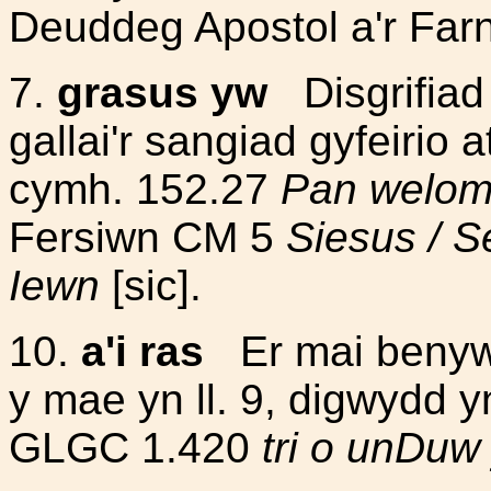
Deuddeg Apostol a'r Farn
7.
grasus yw
Disgrifiad 
gallai'r sangiad gyfeirio 
cymh. 152.27
Pan welom
Fersiwn CM 5
Siesus / S
Iewn
[sic].
10.
a'i ras
Er mai benywai
y mae yn ll. 9, digwydd y
GLGC 1.420
tri o unDuw