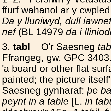
ffurf wahanol ar y cwple
Da y lluniwyd, dull iawne
nef
(BL 14979
da i llini
3.
tabl
O'r Saesneg
tab
Ffrangeg, gw. GPC 3403.
'a board or other flat sur
painted; the picture itself
Saesneg gynharaf:
þe ba
peynt in a table
[L.
in tab