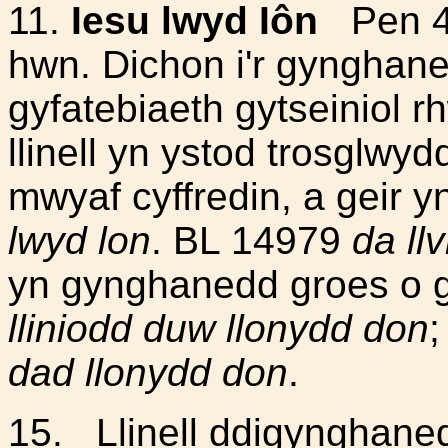
11.
Iesu lwyd Iôn
Pen 48
hwn. Dichon i'r gynghan
gyfatebiaeth gytseiniol 
llinell yn ystod trosglwy
mwyaf cyffredin, a geir y
lwyd lon
. BL 14979
da ll
yn gynghanedd groes o g
lliniodd duw llonydd don
;
dad llonydd don
.
15. Llinell ddigynghaned