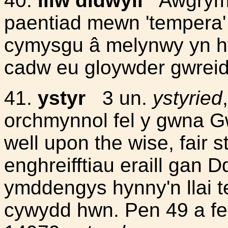
40.
lliw didwyll
Awgryma
paentiad mewn 'tempera' 
cymysgu â melynwy yn hyt
cadw eu gloywder gwreid
41.
ystyr
3 un.
ystyried
orchmynnol fel y gwna G
well upon the wise, fair 
enghreifftiau eraill gan D
ymddengys hynny'n llai 
cywydd hwn. Pen 49 a f