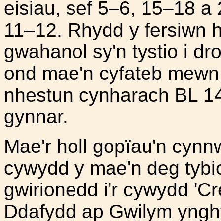
eisiau, sef 5–6, 15–18 a
11–12. Rhydd y fersiwn 
gwahanol sy'n tystio i dr
ond mae'n cyfateb mewn
nhestun cynharach BL 149
gynnar.
Mae'r holl gopïau'n cynn
cywydd y mae'n deg tybi
gwirionedd i'r cywydd 'Cre
Ddafydd ap Gwilym ynghyd