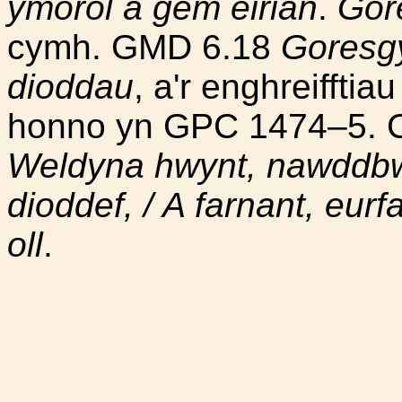
ymorol â gem eirian
.
Gor
cymh. GMD 6.18
Goresgy
dioddau
, a'r enghreifftia
honno yn GPC 1474–5. C
Weldyna hwynt, nawddbw
dioddef, / A farnant, eurfa
oll
.