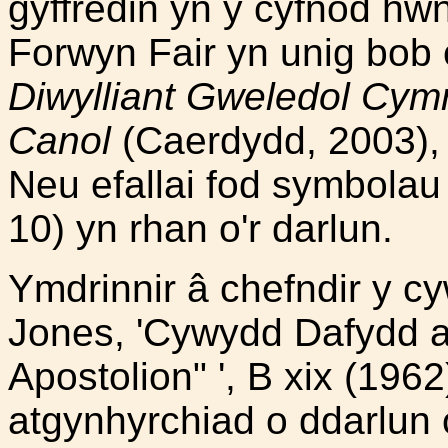
gyffredin yn y cyfnod hw
Forwyn Fair yn unig bob o
Diwylliant Gweledol Cym
Canol
(Caerdydd, 2003), 
Neu efallai fod symbolau 
10) yn rhan o'r darlun.
Ymdrinnir â chefndir y 
Jones, 'Cywydd Dafydd ap
Apostolion" ', B xix (196
atgynhyrchiad o ddarlun o