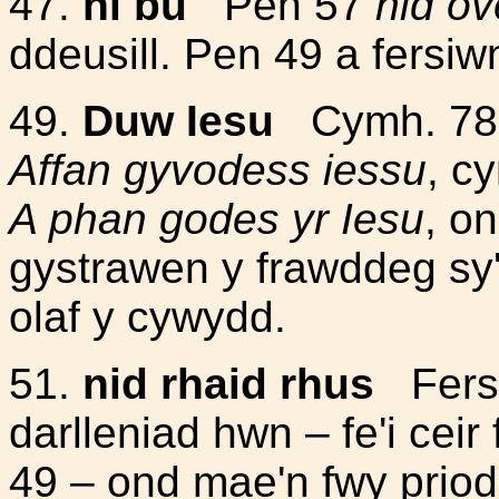
47.
ni bu
Pen 57
nid o
ddeusill. Pen 49 a fersi
49.
Duw Iesu
Cymh. 78
Affan gyvodess iessu
, c
A phan godes yr Iesu
, o
gystrawen y frawddeg sy
olaf y cywydd.
51.
nid rhaid rhus
Fersi
darlleniad hwn – fe'i ceir
49 – ond mae'n fwy prio