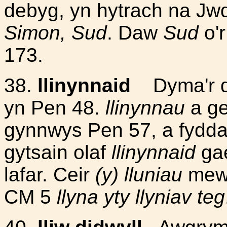
debyg, yn hytrach na Jwd
Simon, Sud
. Daw
Sud
o'
173.
38.
llinynnaid
Dyma'r da
yn Pen 48.
llinynnau
a ge
gynnwys Pen 57, a fyddai'n
gytsain olaf
llinynnaid
gae
lafar. Ceir
(y) lluniau
mewn
CM 5
llyna yty llyniav teg