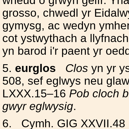
wneud o grwyn geifr. Yna 
grosso, chwedl yr Eidalwy
gymysg, ac wedyn ymhen t
cot ystwythach a llyfnach 
yn barod i'r paent yr oedd 
5.
eurglos
Clos
yn yr ys
508, sef eglwys neu gl
LXXX.15–16
Pob cloch b
gwyr eglwysig
.
6. Cymh. GIG XXVII.48