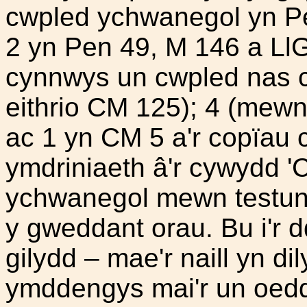
cwpled ychwanegol yn Pe
2 yn Pen 49, M 146 a Ll
cynnwys un cwpled nas cei
eithrio CM 125); 4 (mewn
ac 1 yn CM 5 a'r copïau c
ymdriniaeth â'r cywydd '
ychwanegol mewn testun
y gweddant orau. Bu i'r 
gilydd – mae'r naill yn dil
ymddengys mai'r un oedd 