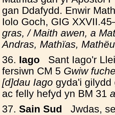
gan Ddafydd. Enwir Mat
Iolo Goch, GIG XXVII.4
gras, / Maith awen, a Ma
Andras, Mathïas, Mathëus
36.
Iago
Sant Iago'r Llei
fersiwn CM 5
Gwiw fuche
[d]dau Iago
gyda'i gilydd
ac felly hefyd yn BM 31
a
37.
Sain Sud
Jwdas, sef 