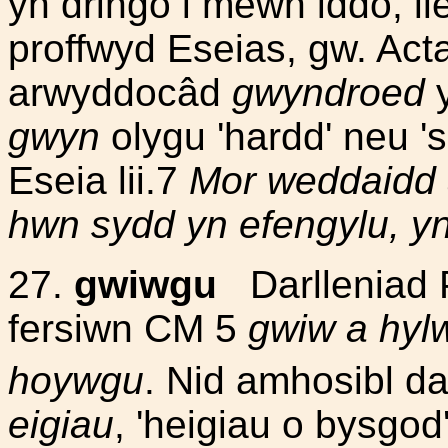
yn dringo i mewn iddo, ll
proffwyd Eseias, gw. Act
arwyddocâd
gwyndroed
y
gwyn
olygu 'hardd' neu '
Eseia lii.7
Mor weddaidd 
hwn sydd yn efengylu, y
27.
gwiwgu
Darlleniad P
fersiwn CM 5
gwiw a hyl
hoywgu
. Nid amhosibl d
eigiau
, 'heigiau o bysgod