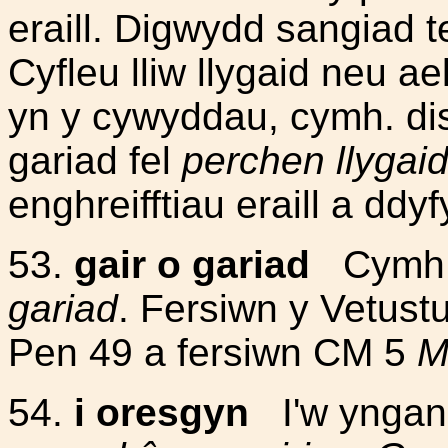
eraill. Digwydd sangiad 
Cyfleu lliw llygaid neu 
yn y cywyddau, cymh. disg
gariad fel
perchen llygaid
enghreifftiau eraill a dd
53.
gair o gariad
Cymh.
gariad
. Fersiwn y Vetust
Pen 49 a fersiwn CM 5
M
54.
i oresgyn
I'w ynganu