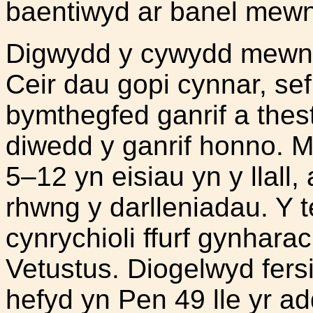
baentiwyd ar banel mewn 
Digwydd y cywydd mewn 
Ceir dau gopi cynnar, sef
bymthegfed ganrif a the
diwedd y ganrif honno. M
5–12 yn eisiau yn y llall,
rhwng y darlleniadau. Y 
cynrychioli ffurf gynharac
Vetustus. Diogelwyd fers
hefyd yn Pen 49 lle yr a