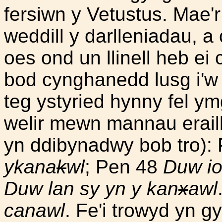
fersiwn y Vetustus. Mae'r
weddill y darlleniadau, a 
oes ond un llinell heb ei
bod cynghanedd lusg i'w 
teg ystyried hynny fel ymga
welir mewn mannau eraill
yn ddibynadwy bob tro):
ykana
k
wl
; Pen 48
Duw io
Duw lan sy yn y kan
x
awl
canawl
. Fe'i trowyd yn 