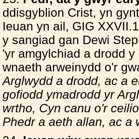
ddisgyblion Crist, yn gyn
Ieuan yn ail, GIG XXVII.1
y sangiad gan Dewi Step
'yr amgylchiad a drodd y 
wnaeth arweinydd o'r gw
Arglwydd a drodd, ac a e
gofiodd ymadrodd yr Argl
wrtho, Cyn canu o'r ceilio
Phedr a aeth allan, ac 