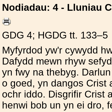
Nodiadau
: 4 - Lluniau 
GDG 4; HGDG tt. 133–5
Myfyrdod yw'r cywydd hw
Dafydd mewn rhyw sefydl
yn fwy na thebyg. Darlun
o goed, yn dangos Crist 
ochr iddo. Disgrifir Cris
henwi bob un yn ei dro, f