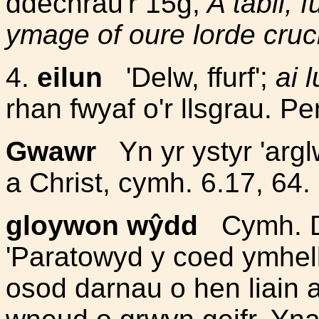
ddechrau'r 15g,
A tabil, 
ymage of oure lorde cruc
4.
eilun
'Delw, ffurf';
ai 
rhan fwyaf o'r llsgrau. P
Gwawr
Yn yr ystyr 'argl
a Christ, cymh. 6.17, 64.
gloywon wŷdd
Cymh. De
'Paratowyd y coed ymhell
osod darnau o hen liain 