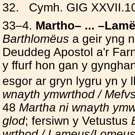
32. Cymh. GIG XXVII.1
33–4.
Martho– ... –Lam
Barthlomëus
a geir yng n
Deuddeg Apostol a'r Far
y ffurf hon gan y gyngha
esgor ar gryn lygru yn y 
wnayth ymwrthod / Mefvs
48
Martha ni wnayth ymw
glod
; fersiwn y Vetustus
wrthod / Lameus/Lomeus