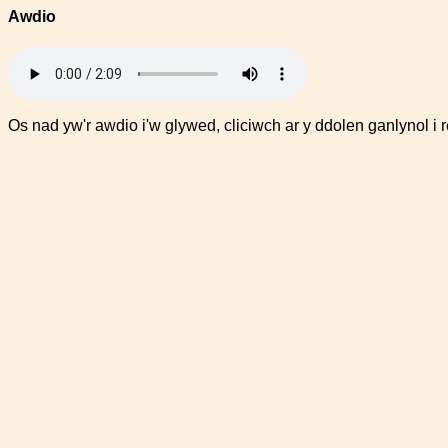
Awdio
Os nad yw'r awdio i'w glywed, cliciwch ar y ddolen ganlynol i 