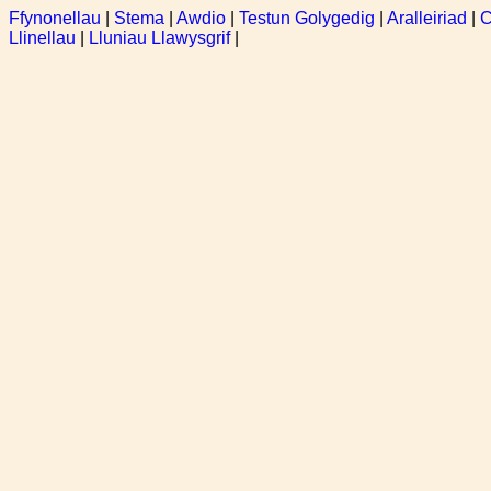
Ffynonellau
|
Stema
|
Awdio
|
Testun Golygedig
|
Aralleiriad
|
C
Llinellau
|
Lluniau Llawysgrif
|