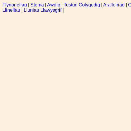
Ffynonellau
|
Stema
|
Awdio
|
Testun Golygedig
|
Aralleiriad
|
C
Llinellau
|
Lluniau Llawysgrif
|