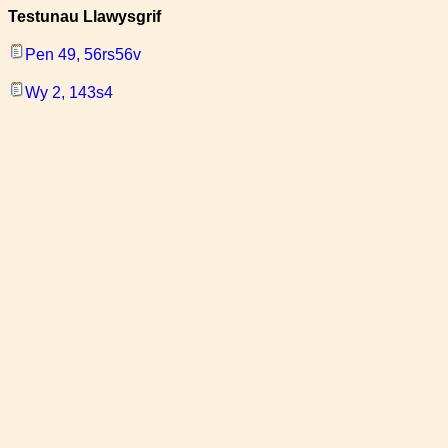
Testunau Llawysgrif
Pen 49, 56rs56v
Wy 2, 143s4