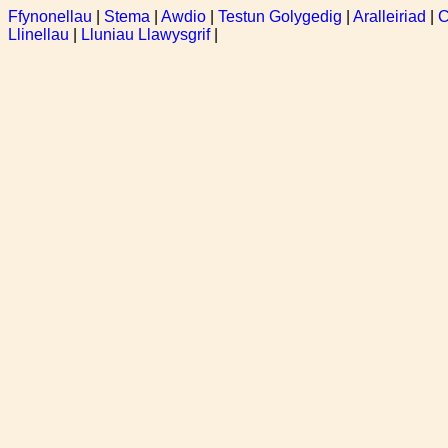
Ffynonellau
|
Stema
|
Awdio
|
Testun Golygedig
|
Aralleiriad
|
C
Llinellau
|
Lluniau Llawysgrif
|