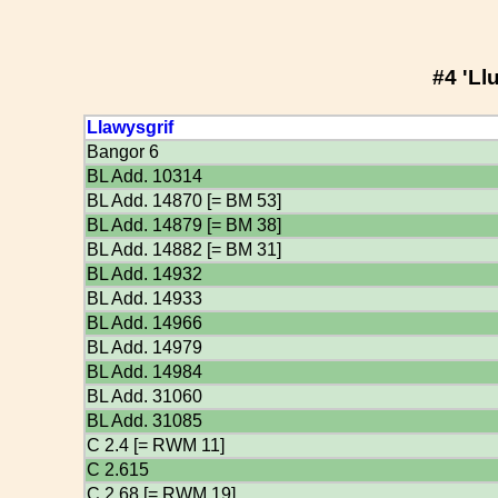
#4 'Ll
Llawysgrif
Bangor 6
BL Add. 10314
BL Add. 14870 [= BM 53]
BL Add. 14879 [= BM 38]
BL Add. 14882 [= BM 31]
BL Add. 14932
BL Add. 14933
BL Add. 14966
BL Add. 14979
BL Add. 14984
BL Add. 31060
BL Add. 31085
C 2.4 [= RWM 11]
C 2.615
C 2.68 [= RWM 19]