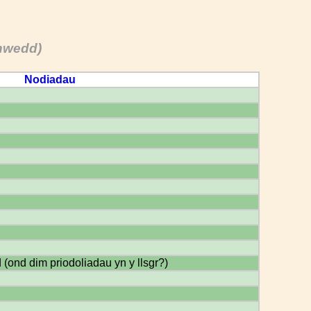
wnwedd)
Nodiadau
 (ond dim priodoliadau yn y llsgr?)