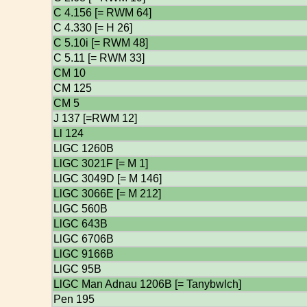
C 4.156 [= RWM 64]
C 4.330 [= H 26]
C 5.10i [= RWM 48]
C 5.11 [= RWM 33]
CM 10
CM 125
CM 5
J 137 [=RWM 12]
Ll 124
LlGC 1260B
LlGC 3021F [= M 1]
LlGC 3049D [= M 146]
LlGC 3066E [= M 212]
LlGC 560B
LlGC 643B
LlGC 6706B
LlGC 9166B
LlGC 95B
LlGC Man Adnau 1206B [= Tanybwlch]
Pen 195