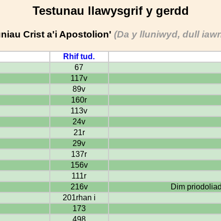
Testunau llawysgrif y gerdd
uniau Crist a'i Apostolion'
(Da y lluniwyd, dull ia
Rhif tud.
67
117v
89v
160r
113v
24v
21r
29v
137r
156v
111r
216v
Dim priodoliad
201rhan i
173
498