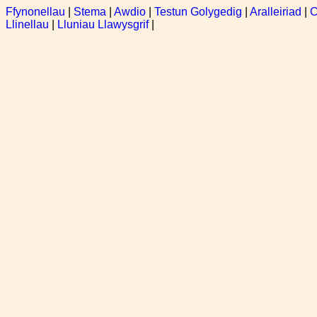
Ffynonellau
|
Stema
|
Awdio
|
Testun Golygedig
|
Aralleiriad
|
C
Llinellau
|
Lluniau Llawysgrif
|